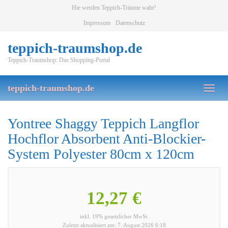
Skip
Hie werden Teppich-Träume wahr!
to
Impressum
Datenschutz
main
content
teppich-traumshop.de
Teppich-Traumshop: Das Shopping-Portal
teppich-traumshop.de
Toggl
naviga
Yontree Shaggy Teppich Langflor
Hochflor Absorbent Anti-Blockier-
System Polyester 80cm x 120cm
12,27 €
inkl. 19% gesetzlicher MwSt.
Zuletzt aktualisiert am: 7. August 2026 6:18