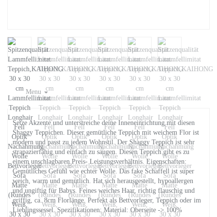
Menu
Setze Akzente und unterstreiche deine Inneneinrichtung mit diesen
Shaggy Teppichen. Dieser gemütliche Teppich mit weichem Flor ist
modern und passt zu jedem Wohnstil. Der Shaggy Teppich ist sehr
strapazierfähig und einfach zu saugen. Diesen Teppich gibt es zu
einem unschlagbaren Preis- Leistungsverhältnis. Eigenschaften:
Gemütliches Gefühl wie echter Wolle. Das fake Schaffell ist super
weich, warm und gemütlich. Hat sich herausgestellt, hypoallergen
und ungiftig für Babys. Feines weiches Haar, richtig flauschig und
griffig, ca. 8cm Florlänge. Perfekt als Bettvorleger, Teppich oder im
Lieblingssessel. Spezifikationen: Material: Oberseite -> 100%