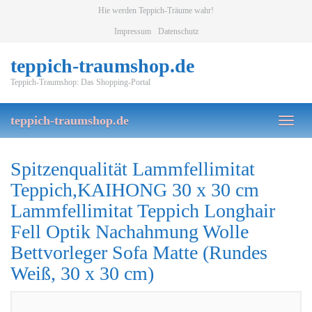
Skip
Hie werden Teppich-Träume wahr!
to
Impressum
Datenschutz
main
content
teppich-traumshop.de
Teppich-Traumshop: Das Shopping-Portal
teppich-traumshop.de
Toggl
naviga
Spitzenqualität Lammfellimitat
Teppich,KAIHONG 30 x 30 cm
Lammfellimitat Teppich Longhair
Fell Optik Nachahmung Wolle
Bettvorleger Sofa Matte (Rundes
Weiß, 30 x 30 cm)