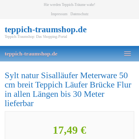
Skip
Hie werden Teppich-Träume wahr!
to
Impressum
Datenschutz
main
content
teppich-traumshop.de
Teppich-Traumshop: Das Shopping-Portal
teppich-traumshop.de
Toggl
naviga
Sylt natur Sisalläufer Meterware 50
cm breit Teppich Läufer Brücke Flur
in allen Längen bis 30 Meter
lieferbar
17,49 €