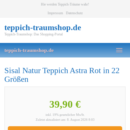
Skip
Hie werden Teppich-Träume wahr!
to
Impressum
Datenschutz
main
content
teppich-traumshop.de
Teppich-Traumshop: Das Shopping-Portal
teppich-traumshop.de
Toggl
naviga
Sisal Natur Teppich Astra Rot in 22
Größen
39,90 €
inkl. 19% gesetzlicher MwSt.
Zuletzt aktualisiert am: 8. August 2026 8:03