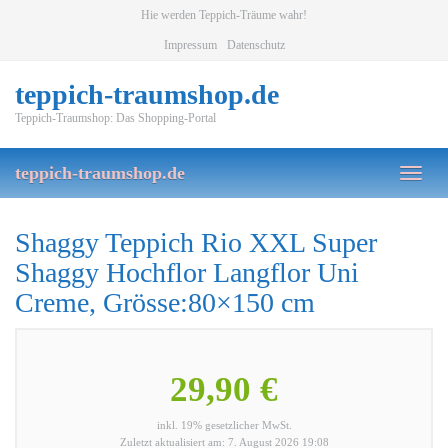
Skip
Hie werden Teppich-Träume wahr!
to
Impressum
Datenschutz
main
content
teppich-traumshop.de
Teppich-Traumshop: Das Shopping-Portal
teppich-traumshop.de
Toggl
naviga
Shaggy Teppich Rio XXL Super
Shaggy Hochflor Langflor Uni
Creme, Grösse:80×150 cm
29,90 €
inkl. 19% gesetzlicher MwSt.
Zuletzt aktualisiert am: 7. August 2026 19:08