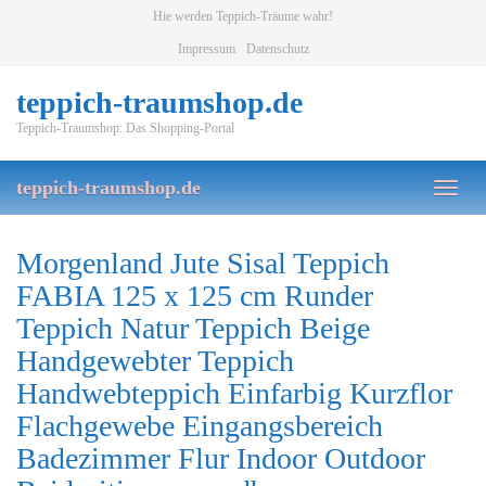
Skip
Hie werden Teppich-Träume wahr!
to
Impressum
Datenschutz
main
content
teppich-traumshop.de
Teppich-Traumshop: Das Shopping-Portal
teppich-traumshop.de
Toggl
naviga
Morgenland Jute Sisal Teppich
FABIA 125 x 125 cm Runder
Teppich Natur Teppich Beige
Handgewebter Teppich
Handwebteppich Einfarbig Kurzflor
Flachgewebe Eingangsbereich
Badezimmer Flur Indoor Outdoor