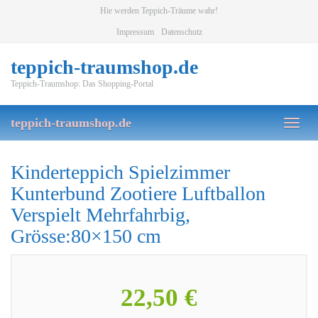
Skip
Hie werden Teppich-Träume wahr!
to
Impressum
Datenschutz
main
content
teppich-traumshop.de
Teppich-Traumshop: Das Shopping-Portal
teppich-traumshop.de
Toggl
naviga
Kinderteppich Spielzimmer
Kunterbund Zootiere Luftballon
Verspielt Mehrfahrbig,
Grösse:80×150 cm
22,50 €