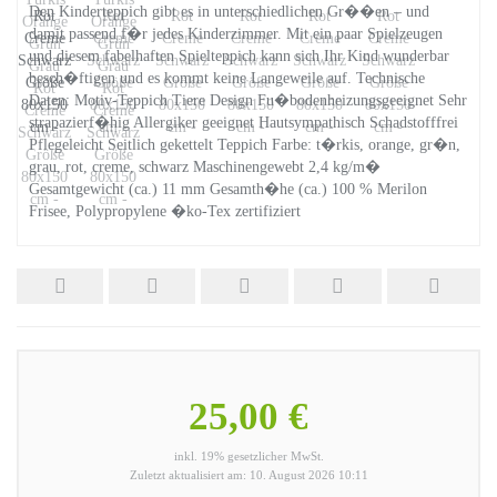
Den Kinderteppich gibt es in unterschiedlichen Gr��en – und
damit passend f�r jedes Kinderzimmer. Mit ein paar Spielzeugen
und diesem fabelhaften Spielteppich kann sich Ihr Kind wunderbar
besch�ftigen und es kommt keine Langeweile auf. Technische
Daten: Motiv-Teppich Tiere Design Fu�bodenheizungsgeeignet Sehr
strapazierf�hig Allergiker geeignet Hautsympathisch Schadstofffrei
Pflegeleicht Seitlich gekettelt Teppich Farbe: t�rkis, orange, gr�n,
grau, rot, creme, schwarz Maschinengewebt 2,4 kg/m�
Gesamtgewicht (ca.) 11 mm Gesamth�he (ca.) 100 % Merilon
Frisee, Polypropylene �ko-Tex zertifiziert
25,00 €
inkl. 19% gesetzlicher MwSt.
Zuletzt aktualisiert am: 10. August 2026 10:11