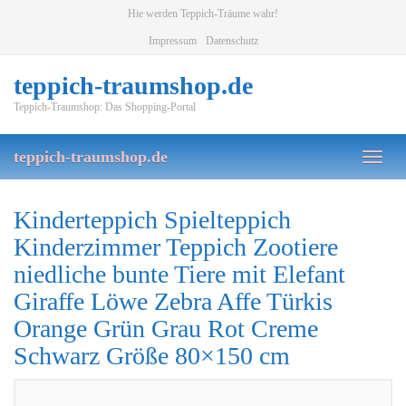
Skip
Hie werden Teppich-Träume wahr!
to
Impressum
Datenschutz
main
content
teppich-traumshop.de
Teppich-Traumshop: Das Shopping-Portal
teppich-traumshop.de
Toggl
naviga
Kinderteppich Spielteppich
Kinderzimmer Teppich Zootiere
niedliche bunte Tiere mit Elefant
Giraffe Löwe Zebra Affe Türkis
Orange Grün Grau Rot Creme
Schwarz Größe 80×150 cm