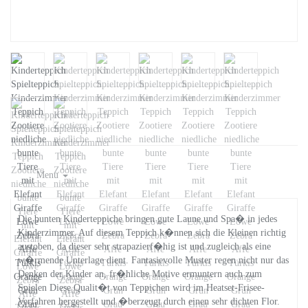
Menu
Die bunten Kinderteppiche bringen gute Laune und Spa� in jedes
Kinderzimmer. Auf diesem Teppich k�nnen sich die Kleinen richtig
austoben, da dieser sehr strapazierf�hig ist und zugleich als eine
w�rmende Unterlage dient. Fantasievolle Muster regen nicht nur das
Denken der Kinder an, fr�hliche Motive ermuntern auch zum
Spielen Diese Qualit�t von Teppichen wird im Heatset-Frisee-
Verfahren hergestellt und �berzeugt durch einen sehr dichten Flor.