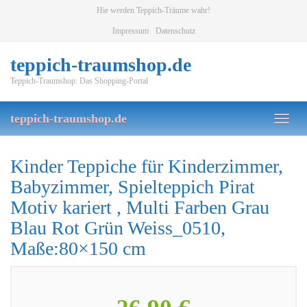
Skip
Hie werden Teppich-Träume wahr!
to
Impressum
Datenschutz
main
content
teppich-traumshop.de
Teppich-Traumshop: Das Shopping-Portal
teppich-traumshop.de
Toggl
naviga
Kinder Teppiche für Kinderzimmer,
Babyzimmer, Spielteppich Pirat
Motiv kariert , Multi Farben Grau
Blau Rot Grün Weiss_0510,
Maße:80×150 cm