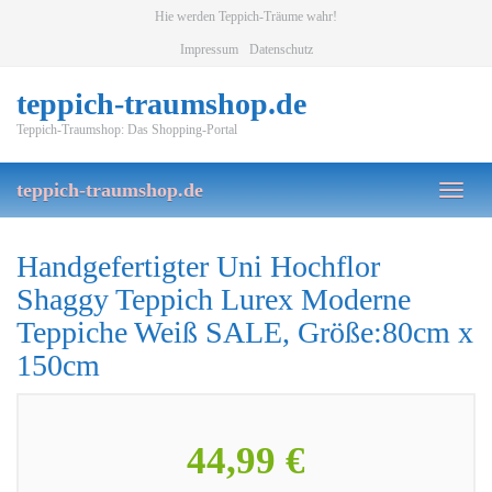
Skip
Hie werden Teppich-Träume wahr!
to
Impressum
Datenschutz
main
content
teppich-traumshop.de
Teppich-Traumshop: Das Shopping-Portal
teppich-traumshop.de
Toggl
naviga
Handgefertigter Uni Hochflor
Shaggy Teppich Lurex Moderne
Teppiche Weiß SALE, Größe:80cm x
150cm
44,99 €