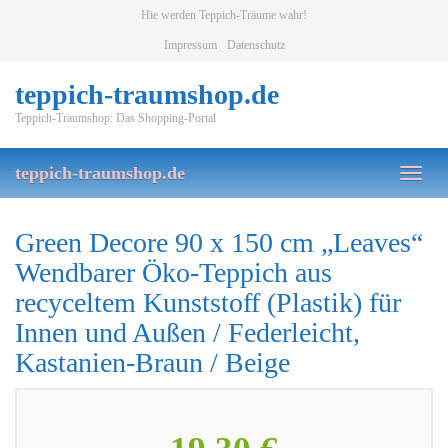
Skip
Hie werden Teppich-Träume wahr!
to
Impressum
Datenschutz
main
content
teppich-traumshop.de
Teppich-Traumshop: Das Shopping-Portal
teppich-traumshop.de
Toggl
naviga
Green Decore 90 x 150 cm „Leaves“
Wendbarer Öko-Teppich aus
recyceltem Kunststoff (Plastik) für
Innen und Außen / Federleicht,
Kastanien-Braun / Beige