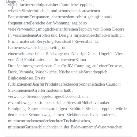
vieleinfacherzureinigenalsherkömmlicheTeppiche,
wischenSiesieeinfach ab und schonsehensieauswieneu.
BequemzumEntspannen, abertrotzdem robust genugfür stark
frequentierteBereiche der Wohnung, esgibt so
vieleVerwendungsmöglichkeitenfüreinenTeppich von Green Decore.
In verschiedenenGrößen und Designs fürjedenGeschmackerhältlich.
Primärmaterial: Recycling-Kunststoff Reversible: Ja.
Farbenersetzensichgegenseitig, um
einenweiterenschönenBlickzugeben. NiedrigeDicke: UngefährViertel
von Zoll Funktioniertauch in feuchtemKlima.
Draußenimregenverlassen Gut für RV Camping, auf einerTerrasse,
Deck, Veranda, Waschküche, Küche und alsStrandteppich
Einkostenloser Ersatz
fürbiszueinemJahrfürProduktdefekteoderSonnenschäden Caution:
SiekönneneineGreifermatteunterhalb /
verwendenSieeindoppelseitigesKlebeband, um
esvomBewegenzustoppen / HaltenSieesmitMöbelnverankert.
Reinigung: Super leichtzureinigen. SchüttelnSie den Teppich, würde
den meistenSchmutzwegnehmen. Siekönnenauchvakuumieren,
miteinemtrockenenoderfeuchtenTuchabwischen,
miteinemGartenschlauchoder in der BadewannemitWasserwaschen.