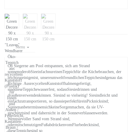
Menu
Ob Siegerne am Pool entspannen, sich am Strand
sonnenoderobSieeinfachnureinenTeppichfür die Küchebrauchen, der
leichtzureinigenist, unsereumweltfreundlichenTeppichesindgenau das
Richtige. AusrecyceltenKunststoffhalmengefertigt,
sinddieseTeppichewasserfest, sodassSiesiedrinnen und
draußenverwendenkönnen. Siesind so vielseitig! Siesindleicht und
einfachzutransportieren, so dasssieperfektfüreinPicknicksind;
SonnenanbetermüssensichkeineSorgenmachen, da sie UV-
geschütztsind und dahernicht in der Sonneverblassenwerden.
Wennsievoller Sand vom Strand sind,
odermitschmutzigenFußabdrückenvomFlurbedecktsind,
dieseTeppichesind so