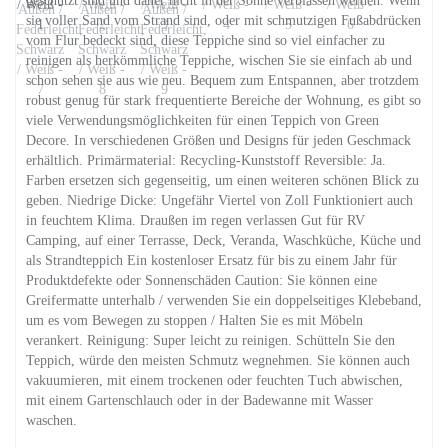
geschützt sind und daher nicht in der Sonne verblassen werden. Wenn
sie voller Sand vom Strand sind, oder mit schmutzigen Fußabdrücken
vom Flur bedeckt sind, diese Teppiche sind so viel einfacher zu
reinigen als herkömmliche Teppiche, wischen Sie sie einfach ab und
schon sehen sie aus wie neu. Bequem zum Entspannen, aber trotzdem
robust genug für stark frequentierte Bereiche der Wohnung, es gibt so
viele Verwendungsmöglichkeiten für einen Teppich von Green
Decore. In verschiedenen Größen und Designs für jeden Geschmack
erhältlich. Primärmaterial: Recycling-Kunststoff Reversible: Ja.
Farben ersetzen sich gegenseitig, um einen weiteren schönen Blick zu
geben. Niedrige Dicke: Ungefähr Viertel von Zoll Funktioniert auch
in feuchtem Klima. Draußen im regen verlassen Gut für RV
Camping, auf einer Terrasse, Deck, Veranda, Waschküche, Küche und
als Strandteppich Ein kostenloser Ersatz für bis zu einem Jahr für
Produktdefekte oder Sonnenschäden Caution: Sie können eine
Greifermatte unterhalb / verwenden Sie ein doppelseitiges Klebeband,
um es vom Bewegen zu stoppen / Halten Sie es mit Möbeln
verankert. Reinigung: Super leicht zu reinigen. Schütteln Sie den
Teppich, würde den meisten Schmutz wegnehmen. Sie können auch
vakuumieren, mit einem trockenen oder feuchten Tuch abwischen,
mit einem Gartenschlauch oder in der Badewanne mit Wasser
waschen.