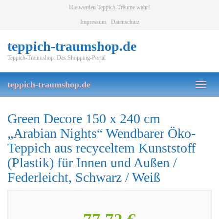
Skip
Hie werden Teppich-Träume wahr!
to
Impressum
Datenschutz
main
content
teppich-traumshop.de
Teppich-Traumshop: Das Shopping-Portal
teppich-traumshop.de
Toggl
naviga
Green Decore 150 x 240 cm
„Arabian Nights“ Wendbarer Öko-
Teppich aus recyceltem Kunststoff
(Plastik) für Innen und Außen /
Federleicht, Schwarz / Weiß