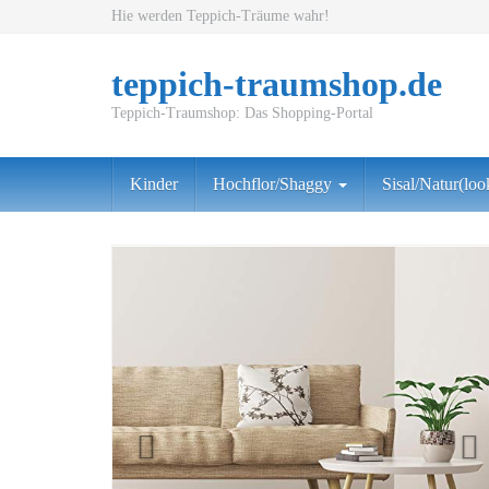
Skip
Hie werden Teppich-Träume wahr!
to
main
teppich-traumshop.de
content
Teppich-Traumshop: Das Shopping-Portal
Kinder
Hochflor/Shaggy
Sisal/Natur(loo