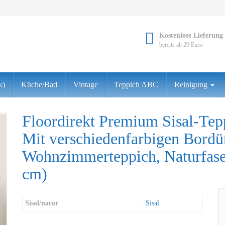
Kostenlose Lieferung
bereits ab 29 Euro
k)
Küche/Bad
Vintage
Teppich ABC
Reinigung
Floordirekt Premium Sisal-Tep
Mit verschiedenfarbigen Bordür
Wohnzimmerteppich, Naturfaser
cm)
Sisal/natur
Sisal