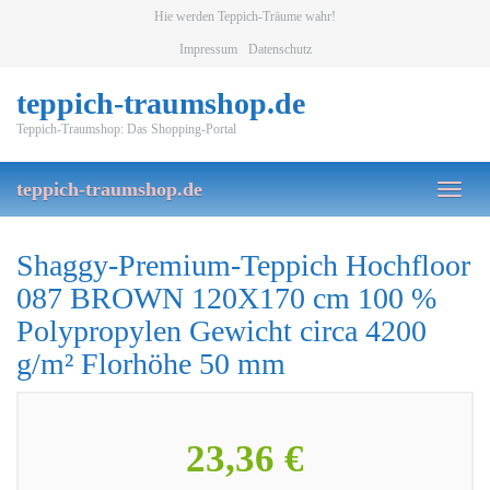
Skip
Hie werden Teppich-Träume wahr!
to
Impressum
Datenschutz
main
content
teppich-traumshop.de
Teppich-Traumshop: Das Shopping-Portal
teppich-traumshop.de
Toggl
naviga
Shaggy-Premium-Teppich Hochfloor
087 BROWN 120X170 cm 100 %
Polypropylen Gewicht circa 4200
g/m² Florhöhe 50 mm
23,36 €